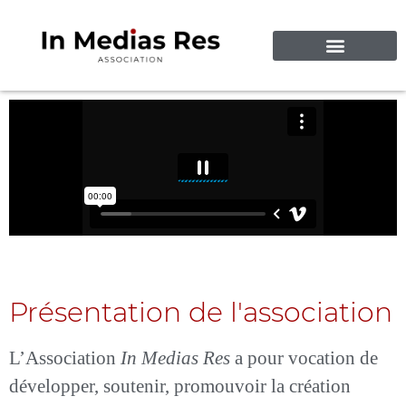
CRÉATIONS VIDÉOS
À PROPOS DE NOUS
Présentation de l'association
L’Association
In Medias Res
a pour vocation de
développer, soutenir, promouvoir la création