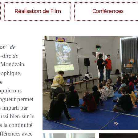
Réalisation de Film
Conférences
ion" de
-dire de
é Mondzain
raphique,
ne
appuierons
longueur permet
s imparti par
ussi bien sur le
 la continuité
ifférences avec