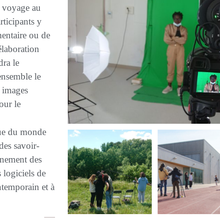
e voyage au
ticipants y
mentaire ou de
’élaboration
ra le
ensemble le
s images
our le
ique du monde
des savoir-
onnement des
 logiciels de
temporain et à